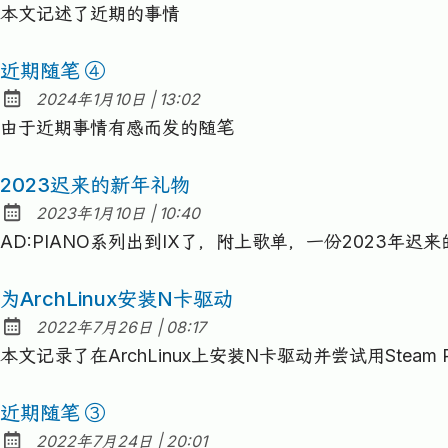
本文记述了近期的事情
近期随笔 ④
at
2024年1月10日
|
13:02
Published:
由于近期事情有感而发的随笔
2023迟来的新年礼物
at
2023年1月10日
|
10:40
Published:
AD:PIANO系列出到IX了，附上歌单，一份2023年迟
为ArchLinux安装N卡驱动
at
2022年7月26日
|
08:17
Published:
本文记录了在ArchLinux上安装N卡驱动并尝试用Steam
近期随笔 ③
at
2022年7月24日
|
20:01