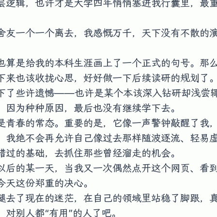
层逻辑，也许才是大学四年悄悄塞进我行囊里，最
舍友一个一个离去，我感慨万千，天下没有不散的
也算是给我的本科生涯画上了一个正式的句号。那
下来也该收拢心思，好好做一下后续读研的规划了
下了些许遗憾——也许是某个本该深入钻研却浅尝
，因为种种原因，最后也没有继续学下去。
是青春的常态。重要的是，它像一声警钟敲醒了我
，我绝不会再允许自己像过去那样随波逐流、轻易
错过的基础，去抓住那些曾经溜走的机会。
以后的某一天，当我又一次偶然点开这个网页、看
今天这份郑重的决心。
褪去了现在的迷茫，在自己的领域里站稳了脚跟，
、对别人都“有用”的人了吧。